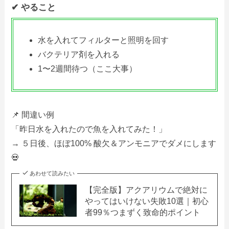
✔ やること
水を入れてフィルターと照明を回す
バクテリア剤を入れる
1〜2週間待つ（ここ大事）
📌 間違い例
「昨日水を入れたので魚を入れてみた！」
→ ５日後、ほぼ100% 酸欠＆アンモニアでダメにします
💀
あわせて読みたい
【完全版】アクアリウムで絶対に
やってはいけない失敗10選｜初心
者99％つまずく致命的ポイント