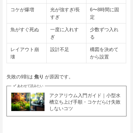
コケが爆増
光が強すぎ/長
6〜8時間に固
すぎ
定
魚がすぐ死ぬ
一度に入れす
少数ずつ入れ
ぎ
る
レイアウト崩
設計不足
構図を決めて
壊
から設置
失敗の9割は
焦り
が原因です。
あわせて読みたい
アクアリウム入門ガイド｜小型水
槽立ち上げ手順・コケだらけ失敗
しないコツ