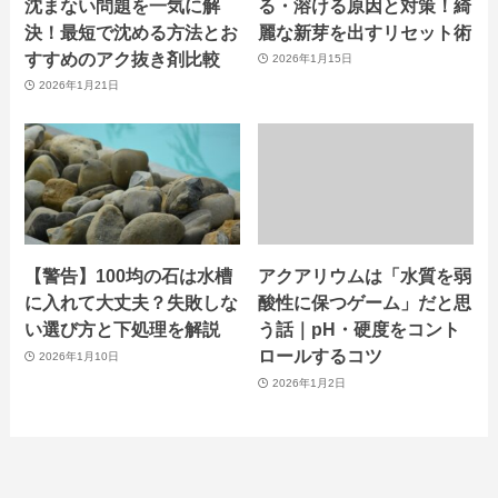
沈まない問題を一気に解
る・溶ける原因と対策！綺
決！最短で沈める方法とお
麗な新芽を出すリセット術
すすめのアク抜き剤比較
2026年1月15日
2026年1月21日
【警告】100均の石は水槽
アクアリウムは「水質を弱
に入れて大丈夫？失敗しな
酸性に保つゲーム」だと思
い選び方と下処理を解説
う話｜pH・硬度をコント
ロールするコツ
2026年1月10日
2026年1月2日