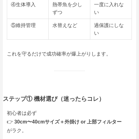
④生体導入
熱帯魚を少し
一度に入れな
ずつ
い
⑤維持管理
水替えなど
過保護にしな
い
これを守るだけで成功確率が爆上がりします。
ステップ① 機材選び（迷ったらコレ）
初心者は必ず
👉
30cm〜40cmサイズ＋外掛け or 上部フィルター
がラク。