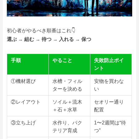
初心者がやるべき順番はこれ👇
選ぶ → 組む → 待つ → 入れる → 保つ
手順
やること
失敗防止ポイ
ント
①機材選び
水槽・フィル
安物を買わな
ターを決める
い
②レイアウト
ソイル＋流木
セオリー通り
＋石＋水草
配置
③立ち上げ
水作り、バク
1〜2週間は“待
テリア育成
つ”