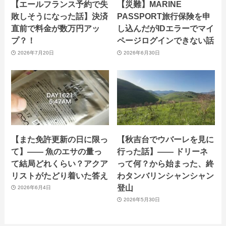
【エールフランス予約で失
【災難】MARINE
敗しそうになった話】決済
PASSPORT旅行保険を申
直前で料金が数万円アッ
し込んだがIDエラーでマイ
プ？！
ページログインできない話
2026年7月20日
2026年6月30日
【また免許更新の日に限っ
【秋吉台でウバーレを見に
て】—— 魚のエサの量っ
行った話】—— ドリーネ
て結局どれくらい？アクア
って何？から始まった、終
リストがたどり着いた答え
わタンバリンシャンシャン
登山
2026年6月4日
2026年5月30日